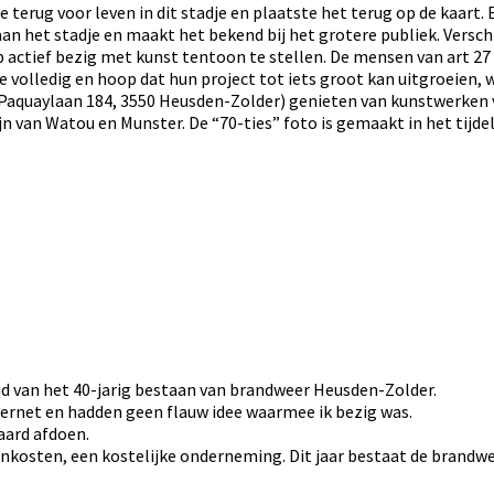
e terug voor leven in dit stadje en plaatste het terug op de kaart. 
an het stadje en maakt het bekend bij het grotere publiek. Vers
ep actief bezig met kunst tentoon te stellen. De mensen van art 
 ze volledig en hoop dat hun project tot iets groot kan uitgroeie
aquaylaan 184, 3550 Heusden-Zolder) genieten van kunstwerken v
zijn van Watou en Munster. De “70-ties” foto is gemaakt in het tijd
eid van het 40-jarig bestaan van brandweer Heusden-Zolder.
ternet en hadden geen flauw idee waarmee ik bezig was.
aard afdoen.
onkosten, een kostelijke onderneming. Dit jaar bestaat de brandwee