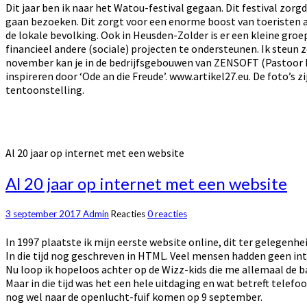
Dit jaar ben ik naar het Watou-festival gegaan. Dit festival zorgd
gaan bezoeken. Dit zorgt voor een enorme boost van toeristen a
de lokale bevolking. Ook in Heusden-Zolder is er een kleine gro
financieel andere (sociale) projecten te ondersteunen. Ik steun
november kan je in de bedrijfsgebouwen van ZENSOFT (Pastoor P
inspireren door ‘Ode an die Freude’. www.artikel27.eu. De foto’s 
tentoonstelling.
Al 20 jaar op internet met een website
Al 20 jaar op internet met een website
3 september 2017
Admin
Reacties
0 reacties
In 1997 plaatste ik mijn eerste website online, dit ter gelegenh
In die tijd nog geschreven in HTML. Veel mensen hadden geen in
Nu loop ik hopeloos achter op de Wizz-kids die me allemaal de b
Maar in die tijd was het een hele uitdaging en wat betreft telefo
nog wel naar de openlucht-fuif komen op 9 september.