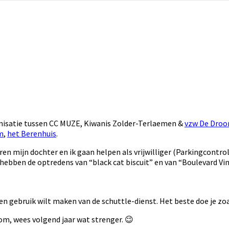
ganisatie tussen CC MUZE, Kiwanis Zolder-Terlaemen &
vzw De Dro
m
,
het Berenhuis
.
n mijn dochter en ik gaan helpen als vrijwilliger (Parkingcontro
 hebben de optredens van “black cat biscuit” en van “Boulevard V
een gebruik wilt maken van de schuttle-dienst. Het beste doe je zo
om, wees volgend jaar wat strenger. 😉