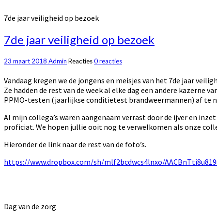
7de jaar veiligheid op bezoek
7de jaar veiligheid op bezoek
23 maart 2018
Admin
Reacties
0 reacties
Vandaag kregen we de jongens en meisjes van het 7de jaar veili
Ze hadden de rest van de week al elke dag een andere kazerne 
PPMO-testen (jaarlijkse conditietest brandweermannen) af te n
Al mijn collega’s waren aangenaam verrast door de ijver en in
proficiat. We hopen jullie ooit nog te verwelkomen als onze colleg
Hieronder de link naar de rest van de foto’s.
https://www.dropbox.com/sh/mlf2bcdwcs4lnxo/AACBnTti8u81
Dag van de zorg