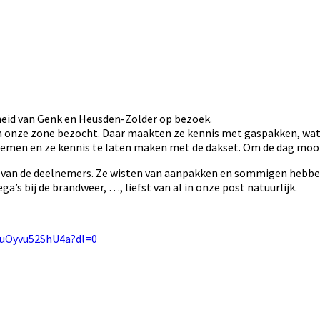
gheid van Genk en Heusden-Zolder op bezoek.
van onze zone bezocht. Daar maakten ze kennis met gaspakken, wa
emen en ze kennis te laten maken met de dakset. Om de dag mooi 
zet van de deelnemers. Ze wisten van aanpakken en sommigen heb
a’s bij de brandweer, …, liefst van al in onze post natuurlijk.
9uOyvu52ShU4a?dl=0