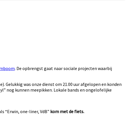
omboom
. De opbrengst gaat naar sociale projecten waarbij
le). Gelukkig was onze dienst om 21.00 uur afgelopen en konden
inyl” nog kunnen meepikken. Lokale bands en ongelofelijke
als “Erwin, one-liner, VdB”
kom met de fiets.