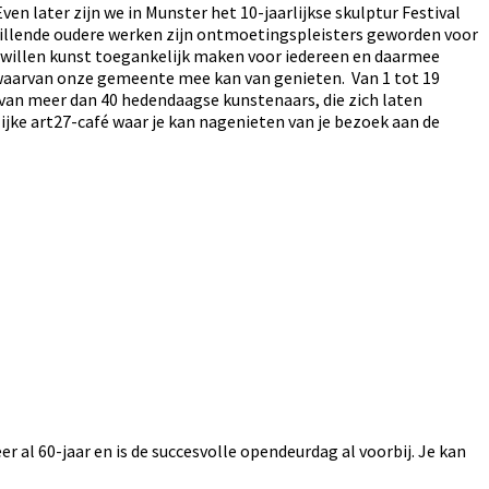
Even later zijn we in Munster het 10-jaarlijkse skulptur Festival
chillende oudere werken zijn ontmoetingspleisters geworden voor
27 willen kunst toegankelijk maken voor iedereen en daarmee
n, waarvan onze gemeente mee kan van genieten. Van 1 tot 19
an meer dan 40 hedendaagse kunstenaars, die zich laten
elijke art27-café waar je kan nagenieten van je bezoek aan de
r al 60-jaar en is de succesvolle opendeurdag al voorbij. Je kan