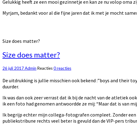
Gelukkig heeft ze een mooi gezinnetje en kan ze nu volop oma zij
Myrjam, bedankt voor al die fijne jaren dat ik met je mocht sam
Size does matter?
Size does matter?
26 juli 2017
Admin
Reacties
0 reacties
De uitdrukking is jullie misschien ook bekend :”boys and their to
duurder.
Ik was dan ook zeer verrast dat ik bij de nacht van de atletiek 
ik een foto had genomen antwoordde ze mij: “Maar dat is van mijn 
Ik begrijp echter mijn collega-fotografen compleet. Zonder een t
publiekstribune rechts veel beter is gevuld dan de VIP-pers tribu