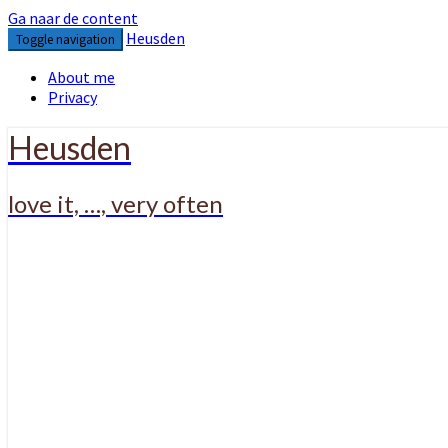
Ga naar de content
Heusden
Toggle navigation
About me
Privacy
Heusden
love it, …, very often